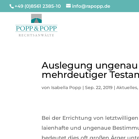
+49 (0)8561 2385-10
info@rapopp.de
Auslegung ungenau 
mehrdeutiger Testa
von
Isabella Popp
|
Sep. 22, 2019
|
Aktuelles
Bei der Errichtung von letztwillige
laienhafte und ungenaue Bestimmun
bedeutet dies oft großen Ärger unt